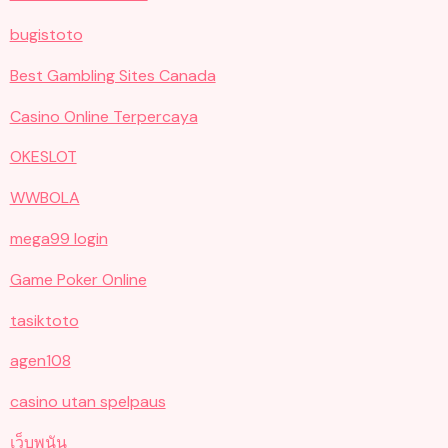
bugistoto
Best Gambling Sites Canada
Casino Online Terpercaya
OKESLOT
WWBOLA
mega99 login
Game Poker Online
tasiktoto
agen108
casino utan spelpaus
เว็บพนัน