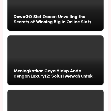
DewaGG Slot Gacor: Unveiling the
Secrets of Winning Big in Online Slots
Meningkatkan Gaya Hidup Anda
dengan Luxury12: Solusi Mewah untuk
Kenyamanan Sehari-hari