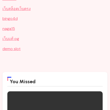
เว็บสล็อตเว็บตรง
bingo4d
naga15
เว็บแท้ pg
demo slot
You Missed