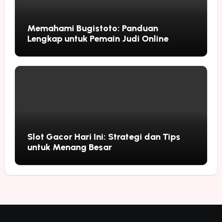
Memahami Bugistoto: Panduan
Lengkap untuk Pemain Judi Online
Slot Gacor Hari Ini: Strategi dan Tips
untuk Menang Besar