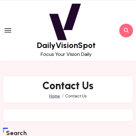
Skip
to
content
DailyVisionSpot
Focus Your Vision Daily
Contact Us
Home
Contact Us
Search